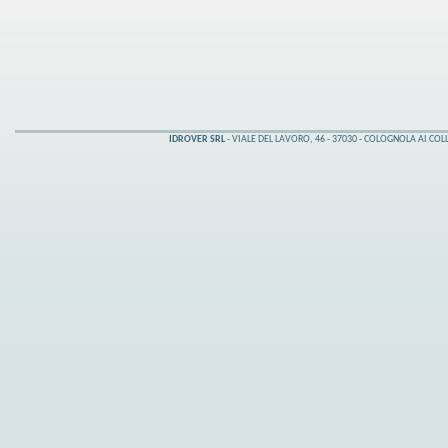
IDROVER SRL
- VIALE DEL LAVORO, 46 - 37030 - COLOGNOLA AI COLLI 