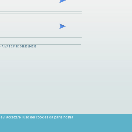
- P.IVA E C.FISC. 03823180231
o devi accettare l'uso dei cookies da parte nostra.