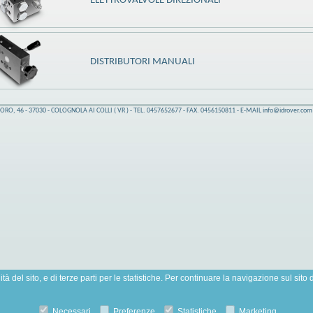
ELETTROVALVOLE DIREZIONALI
DISTRIBUTORI MANUALI
ORO, 46 - 37030 - COLOGNOLA AI COLLI ( VR ) - TEL. 0457652677 - FAX. 0456150811 - E-MAIL info@idrover.com 
lità del sito, e di terze parti per le statistiche. Per continuare la navigazione sul sit
Necessari
Preferenze
Statistiche
Marketing